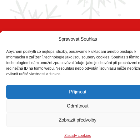
Spravovat Souhlas
Abychom poskytli co nejlepší služby, používáme k ukládání a/nebo přístupu k
informacím o zařízení, technologie jako jsou soubory cookies. Souhlas s těmito
COPYRIGHT © 2026
ŽĎÁRSKÉ
technologiemi nám umožní zpracovávat údaje, jako je chování při procházení 
jedinečná ID na tomto webu. Nesouhlas nebo odvolání souhlasu může nepřízn
VÁNOCE
.
ovlivnit určité vlastnosti a funkce.
All Rights Reserved | Chrisporate by
Theme Palace
Příjmout
Odmítnout
Zobrazit předvolby
Zásady cookies