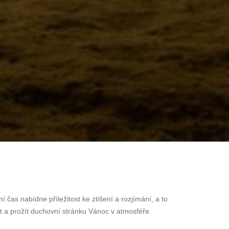
as nabídne příležitost ke ztišení a rozjímání, a to
let a prožít duchovní stránku Vánoc v atmosféře