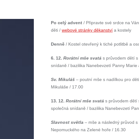
Po celý advent
/ Připravte své srdce na Ván
děti /
webové stránky
děkanství
a kostely
Denně
/ Kostel otevřený k tiché potlitbě a o
6. 12.
Rorátní mše svatá
s průvodem dětí s
snídaně / bazilika Nanebevzetí Panny Marie a
Sv. Mikuláš
– poutní mše s nadílkou pro děti
Mikuláše / 17.00
13. 12.
Rorátní mše svatá
s průvodem dětí 
společná snídaně / bazilika Nanebevzetí Pan
Slavnost světla
– mše a následný průvod s l
Nepomuckého na Zelené hoře / 16.30