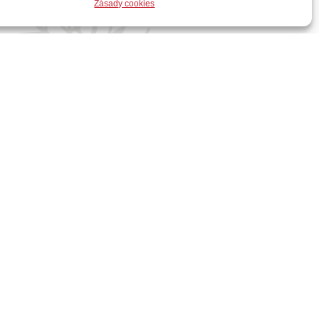
Zásady cookies
Prokopa / 17.15
sboru a orchestru od sv. Prokopa / kostel sv.
ZUŠ – Jiří Pavlica: Missa Brevis / bazilika
1.00
ámového sboru a orchestru od sv. Prokopa/
sbor FONS diriguje Miroslava Smékalová a
 Františka Drdly Žďár nad Sázavou. Zazní J.
ici / bazilika Nanebevzetí Panny Marie a sv.
ěných objektů Anny Martinkové
/ poutní
 / 11.00 – 16.00