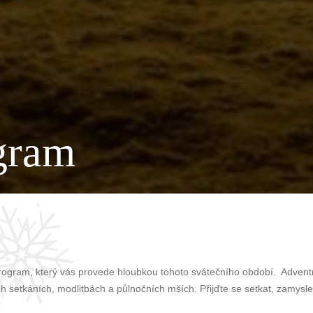
gram
gram, který vás provede hloubkou tohoto svátečního období. Adventní č
ích setkáních, modlitbách a půlnočních mších. Přijďte se setkat, zamys