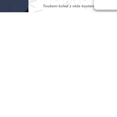
Toubení koled z věže kostela
/ kostel sv. 
Slavná mše svatá
za doprovodu chrámového 
Prokopa / 22.00
Půlnoční mše svatá
– FONS a orchestr žáků 
Nanebevzetí Panny Marie a sv. Mikuláše / 2
25. 12.
Slavná mše svatá
za doprovodu chr
kostel sv. Prokopa / 10.00
26. 12.
Zpívej v čase vánočním
– pěvecký 
Leoš Drahotský, spoluúčinkuje Orchestr ZUŠ
Pavlica Missa brevis Missa Brevis Jiřího Pavl
Mikuláše / 17.00
26. 12. – 31. 12.
Výstava betléma a sklen
kostel sv. Jana Nepomuckého na Zelené hoře