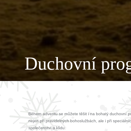
Duchovní pro
Během adventu se můžete těšit i na bohatý duchovní pro
nejen při pravidelných bohoslužbách, ale i při speciáln
společenství a klidu.