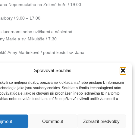
. Jana Nepomuckého na Zelené hoře / 19.00
Barbory / 9.00 – 17.00
s lucernami nebo svíčkami a následná
ny Marie a sv. Mikuláše / 7.30
tů Anny Martinkové / poutní kostel sv. Jana
Spravovat Souhlas
tí Panny Marie a sv. Mikuláše / 14.00 – 16.00
ytli co nejlepší služby, používáme k ukládání a/nebo přístupu k informacím
s lucernami nebo svíčkami a následná
technologie jako jsou soubory cookies. Souhlas s těmito technologiemi nám
ovávat údaje, jako je chování při procházení nebo jedinečná ID na tomto
ny Marie a sv. Mikuláše / 7.30
las nebo odvolání souhlasu může nepříznivě ovlivnit určité vlastnosti a
ostel sv. Jana Nepomuckého na Zelené hoře /
íjmout
Odmítnout
Zobrazit předvolby
00