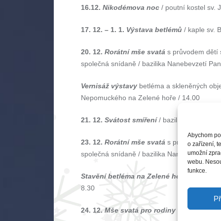
16.12.
Nikodémova noc
/ poutní kostel sv
17. 12. – 1. 1.
Výstava betlémů
/ kaple sv. 
20. 12.
Rorátní mše svatá
s průvodem dětí 
společná snídaně / bazilika Nanebevzetí Pan
Vernisáž výstavy
betléma a skleněných objek
Nepomuckého na Zelené hoře / 14.00
21. 12.
Svátost smíření
/ bazilika Nanebevze
Abychom posk
23. 12.
Rorátní mše svatá
s průvodem dětí 
o zařízení, 
umožní zprac
společná snídaně / bazilika Nanebevzetí Pan
webu. Nesouh
funkce.
Stavění betléma na Zelené hoře
/ poutní k
8.30
Př
24. 12.
Mše svatá pro rodiny s dětmi
/ 16.