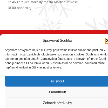
17.45 zdravice starosty města Martina Mrkose
18.00 ohňostroj
Spravovat Souhlas
Abychom poskytli co nejlepší služby, používáme k ukládání a/nebo přístupu k
informacím o zařízení, technologie jako jsou soubory cookies. Souhlas s těmito
COPYRIGHT © 2026
ŽĎÁRSKÉ
technologiemi nám umožní zpracovávat údaje, jako je chování při procházení
nebo jedinečná ID na tomto webu. Nesouhlas nebo odvolání souhlasu může
VÁNOCE
.
nepříznivě ovlivnit určité vlastnosti a funkce.
All Rights Reserved | Chrisporate by
Theme Palace
Příjmout
Odmítnout
Zobrazit předvolby