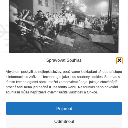
Spravovat Souhlas
Abychom poskytli co nejlepší služby, používáme k ukládání a/nebo přístupu
k informacím o zařízení, technologie jako jsou soubory cookies. Souhlas s
těmito technologiemi nám umožní zpracovávat údaje, jako je chování při
procházení nebo jedinečná ID na tomto webu. Nesouhlas nebo odvolání
souhlasu může nepříznivě ovlivnit určité vlastnosti a funkce.
Příjmout
COPYRIGHT © 2026
ŽĎÁRSKÉ
Odmítnout