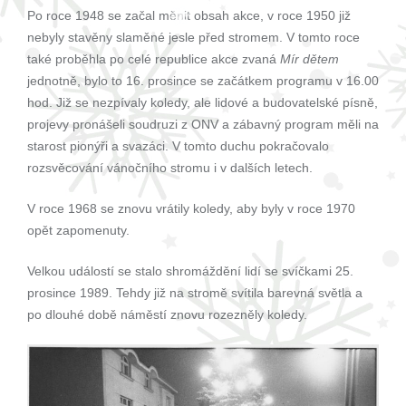
Po roce 1948 se začal měnit obsah akce, v roce 1950 již
nebyly stavěny slaměné jesle před stromem. V tomto roce
také proběhla po celé republice akce zvaná
Mír dětem
jednotně, bylo to 16. prosince se začátkem programu v 16.00
hod. Již se nezpívaly koledy, ale lidové a budovatelské písně,
projevy pronášeli soudruzi z ONV a zábavný program měli na
starost pionýři a svazáci. V tomto duchu pokračovalo
rozsvěcování vánočního stromu i v dalších letech.
V roce 1968 se znovu vrátily koledy, aby byly v roce 1970
opět zapomenuty.
Velkou událostí se stalo shromáždění lidí se svíčkami 25.
prosince 1989. Tehdy již na stromě svítila barevná světla a
po dlouhé době náměstí znovu rozezněly koledy.