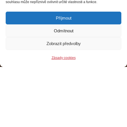
souhlasu může nepříznivě ovlivnit určité vlastnosti a funkce.
Příjmout
Odmítnout
Zobrazit předvolby
Zásady cookies
Kam ve Žďáře o Vánocích